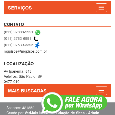
SERVIÇOS
CONTATO
(011) 97800-5921
(011) 2762-6991
(011) 97539-3395
mgpisos@mgpisos.com.br
LOCALIZAÇÃO
Av Ipanema, 843
Veleiros, São Paulo, SP
0477-010
MAIS BUSCADAS
Acessos: 421852
Criado por
VerMais Internet
-
Criação de Sites
-
Admin