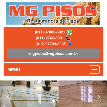
(011) 97800-5921
(011) 2762-6991
(011) 97539-3395
mgpisos@mgpisos.com.br
MENU
Previous
Nex