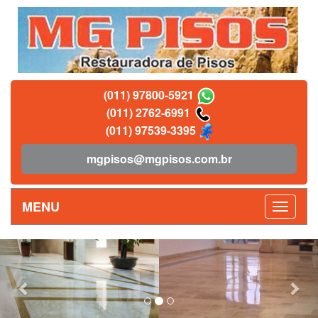
(011) 97800-5921
(011) 2762-6991
(011) 97539-3395
mgpisos@mgpisos.com.br
MENU
Previous
Nex