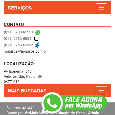
SERVIÇOS
CONTATO
(011) 97800-5921
(011) 2762-6991
(011) 97539-3395
mgpisos@mgpisos.com.br
LOCALIZAÇÃO
Av Ipanema, 843
Veleiros, São Paulo, SP
0477-010
MAIS BUSCADAS
Acessos: 421442
Criado por
VerMais Internet
-
Criação de Sites
-
Admin