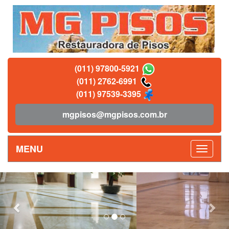
(011) 97800-5921
(011) 2762-6991
(011) 97539-3395
mgpisos@mgpisos.com.br
MENU
Previous
Nex