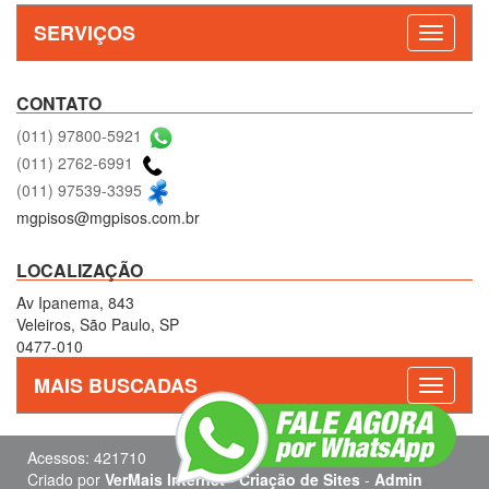
SERVIÇOS
CONTATO
(011) 97800-5921
(011) 2762-6991
(011) 97539-3395
mgpisos@mgpisos.com.br
LOCALIZAÇÃO
Av Ipanema, 843
Veleiros, São Paulo, SP
0477-010
MAIS BUSCADAS
Acessos: 421710
Criado por
VerMais Internet
-
Criação de Sites
-
Admin