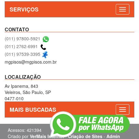
SERVIÇOS
CONTATO
(011) 97800-5921
(011) 2762-6991
(011) 97539-3395
mgpisos@mgpisos.com.br
LOCALIZAÇÃO
Av Ipanema, 843
Veleiros, São Paulo, SP
0477-010
MAIS BUSCADAS
Acessos: 421394
Criado por
VerMais Internet
-
Criação de Sites
-
Admin