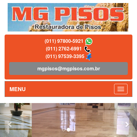
(011) 97800-5921
(011) 2762-6991
(011) 97539-3395
mgpisos@mgpisos.com.br
MENU
Previous
Nex